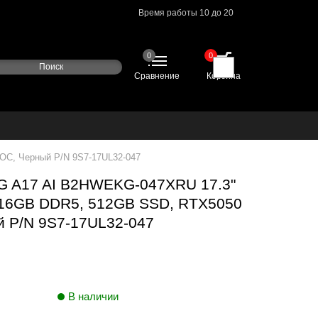
Время работы 10 до 20
0
0
Сравнение
Корзина
ОС, Черный P/N 9S7-17UL32-047
G A17 AI B2HWEKG-047XRU 17.3"
 16GB DDR5, 512GB SSD, RTX5050
й P/N 9S7-17UL32-047
В наличии