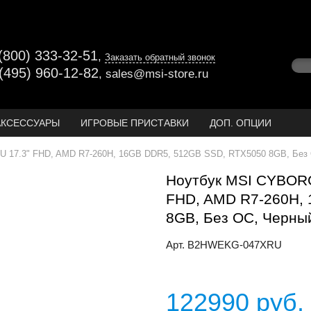
(800) 333-32-51
,
Заказать обратный звонок
(495) 960-12-82
,
sales@msi-store.ru
АКСЕССУАРЫ
ИГРОВЫЕ ПРИСТАВКИ
ДОП. ОПЦИИ
17.3" FHD, AMD R7-260H, 16GB DDR5, 512GB SSD, RTX5050 8GB, Без 
Ноутбук MSI CYBOR
FHD, AMD R7-260H,
8GB, Без ОС, Черны
Арт. B2HWEKG-047XRU
122990
руб.