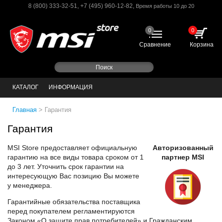
8 (800) 333-32-51
,
+7 (495) 960-12-82
,
Время работы 10 до 20
0
0
Сравнение
Корзина
КАТАЛОГ
ИНФОРМАЦИЯ
Главная
>
Гарантия
Гарантия
MSI Store предоставляет официальную
Авторизованный
гарантию на все виды товара сроком от 1
партнер MSI
до 3 лет. Уточнить срок гарантии на
интересующую Вас позицию Вы можете
у менеджера.
Гарантийные обязательства поставщика
перед покупателем регламентируются
Законом «О защите прав потребителей» и Гражданским