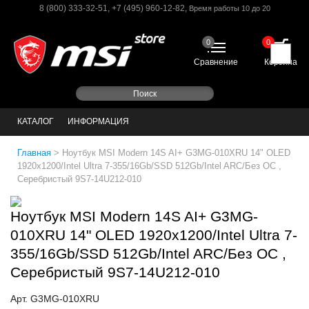
8 (800) 333-32-51
,
+7 (495) 960-12-82
,
Время работы 10 до 20
0
0
Сравнение
Корзина
КАТАЛОГ
ИНФОРМАЦИЯ
Главная
>
Ноутбук MSI Modern 14S AI+ G3MG-010XRU 14" OLED
1920x1200/Intel Ultra 7-355/16Gb/SSD 512Gb/Intel ARC/Без ОС ,
Серебристый 9S7-14U212-010
Ноутбук MSI Modern 14S AI+ G3MG-
010XRU 14" OLED 1920x1200/Intel Ultra 7-
355/16Gb/SSD 512Gb/Intel ARC/Без ОС ,
Серебристый 9S7-14U212-010
Арт. G3MG-010XRU