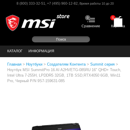
8 (800) 333-32-51
,
+7 (495) 960-12-82
,
Время работы 10 до 20
0
0
Сравнение
Корзина
КАТАЛОГ
ИНФОРМАЦИЯ
Главная
>
Ноутбуки
>
Создателям Контента
>
Summit серия
>
Ноутбук MSI SummitPro 16 AI A2HVETG-085RU 16" QHD+ Touch,
Intel Ultra 7-255H, LPDDR5 32GB, 1TB SSD,RTX4050 6GB, Win11
Pro, Черный P/N 9S7-159631-085