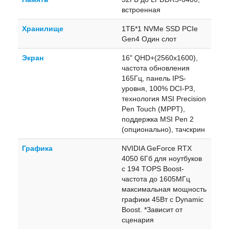
встроенная
Хранилище
1ТБ*1 NVMe SSD PCIe
Gen4 Один слот
Экран
16" QHD+(2560x1600),
частота обновления
165Гц, панель IPS-
уровня, 100% DCI-P3,
технология MSI Precision
Pen Touch (MPPT),
поддержка MSI Pen 2
(опционально), тачскрин
Графика
NVIDIA GeForce RTX
4050 6Гб для ноутбуков
с 194 TOPS Boost-
частота до 1605МГц
максимальная мощность
графики 45Вт с Dynamic
Boost. *Зависит от
сценария