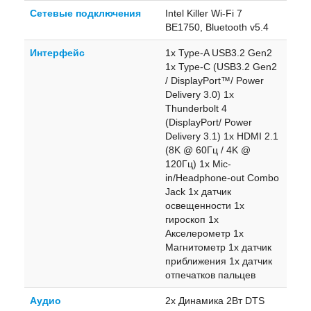
Сетевые подключения
Intel Killer Wi-Fi 7
BE1750, Bluetooth v5.4
Интерфейс
1x Type-A USB3.2 Gen2
1x Type-C (USB3.2 Gen2
/ DisplayPort™/ Power
Delivery 3.0) 1x
Thunderbolt 4
(DisplayPort/ Power
Delivery 3.1) 1x HDMI 2.1
(8K @ 60Гц / 4K @
120Гц) 1x Mic-
in/Headphone-out Combo
Jack 1x датчик
освещенности 1x
гироскоп 1x
Акселерометр 1x
Магнитометр 1x датчик
приближения 1x датчик
отпечатков пальцев
Аудио
2x Динамика 2Вт DTS