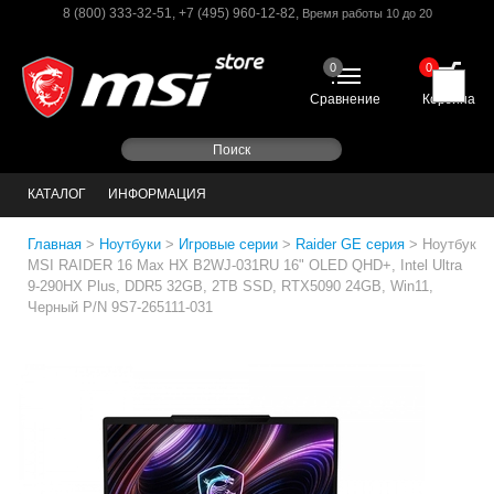
8 (800) 333-32-51
,
+7 (495) 960-12-82
,
Время работы 10 до 20
0
0
Сравнение
Корзина
КАТАЛОГ
ИНФОРМАЦИЯ
Главная
>
Ноутбуки
>
Игровые серии
>
Raider GE серия
>
Ноутбук
MSI RAIDER 16 Max HX B2WJ-031RU 16" OLED QHD+, Intel Ultra
9-290HX Plus, DDR5 32GB, 2TB SSD, RTX5090 24GB, Win11,
Черный P/N 9S7-265111-031