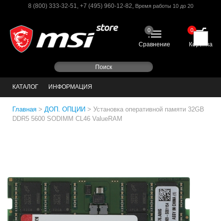
8 (800) 333-32-51
,
+7 (495) 960-12-82
,
Время работы 10 до 20
0
0
Сравнение
Корзина
КАТАЛОГ
ИНФОРМАЦИЯ
Главная
>
ДОП. ОПЦИИ
>
Установка оперативной памяти 32GB
DDR5 5600 SODIMM CL46 ValueRAM